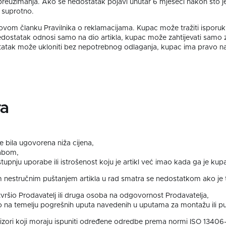
u preuzimanja. Ako se nedostatak pojavi unutar 6 mjeseci nakon što je
 suprotno.
vom članku Pravilnika o reklamacijama. Kupac može tražiti isporuku
dostatak odnosi samo na dio artikla, kupac može zahtijevati samo 
atak može ukloniti bez nepotrebnog odlaganja, kupac ima pravo na 
ra
je bila ugovorena niža cijena,
rabom,
stupnju uporabe ili istrošenost koju je artikl već imao kada ga je ku
nestručnim puštanjem artikla u rad smatra se nedostatkom ako je ta
ršio Prodavatelj ili druga osoba na odgovornost Prodavatelja,
ao na temelju pogrešnih uputa navedenih u uputama za montažu ili puš
vizori koji moraju ispuniti određene odredbe prema normi ISO 13406-