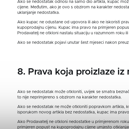
Ako se nedostatak odnosi na samo dio artikla, kupac može 
cijene. Međutim, ako je ovo s obzirom na karakter nedos
uklanjanje nedostatka.
Ako kupac ne odustane od ugovora ili ako ne iskoristi pra
kupoprodajnu cijenu. Kupac ima pravo na primjeren popust i
Prodavatelj ne otkloni nastalu situaciju u razumnom roku i
Ako se nedostatak pojavi unutar šest mjeseci nakon preuzim
8. Prava koja proizlaze iz
Ako se nedostatak može otkloniti, uvijek se smatra bezna
to nije neprimjereno s obzirom na karakter nedostatka.
Ako se nedostatak ne može otkloniti popravkom artikla, k
isporukom novog artikla bez nedostatka, kupac ima pravo n
Ako Prodavatelj ne otkloni nedostatke u primjerenom roku il
primjeren popust na kupoprodajnu cijene umjesto otklanjan