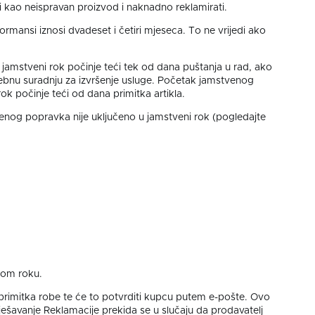
ati kao neispravan proizvod i naknadno reklamirati.
ormansi iznosi dvadeset i četiri mjeseca. To ne vrijedi ako
 jamstveni rok počinje teći tek od dana puštanja u rad, ako
trebnu suradnju za izvršenje usluge. Početak jamstvenog
ok počinje teći od dana primitka artikla.
enog popravka nije uključeno u jamstveni rok (pogledajte
enom roku.
d primitka robe te će to potvrditi kupcu putem e-pošte. Ovo
ješavanje Reklamacije prekida se u slučaju da prodavatelj