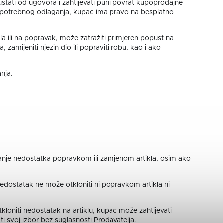
tati od ugovora i zahtijevati puni povrat kupoprodajne
nepotrebnog odlaganja, kupac ima pravo na besplatno
a ili na popravak, može zatražiti primjeren popust na
mijeniti njezin dio ili popraviti robu, kao i ako
nja.
anje nedostatka popravkom ili zamjenom artikla, osim ako
dostatak ne može otkloniti ni popravkom artikla ni
kloniti nedostatak na artiklu, kupac može zahtijevati
 svoj izbor bez suglasnosti Prodavatelja.