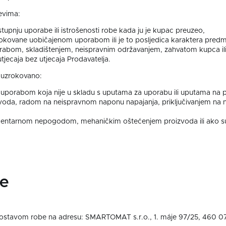
evima:
upnju uporabe ili istrošenosti robe kada ju je kupac preuzeo,
rokovane uobičajenom uporabom ili je to posljedica karaktera predmet
rabom, skladištenjem, neispravnim održavanjem, zahvatom kupca il
jecaja bez utjecaja Prodavatelja.
e uzrokovano:
rabom koja nije u skladu s uputama za uporabu ili uputama na paki
da, radom na neispravnom naponu napajanja, priključivanjem na ned
ntarnom nepogodom, mehaničkim oštećenjem proizvoda ili ako su o
je
dostavom robe na adresu:
SMARTOMAT s.r.o.,
1. máje 97/25,
460 07