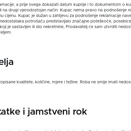
amacije, a prije svega dokazati datum kupnje i to dokumentom o ku
 ili na drugi vjerodostojan način. Kupac nema pravo na podnošenje re
nu cijenu. Kupac je dužan u zahtjevu za podnošenje reklamacije nav
g nedostataka potrošaču predstavljalo značajne poteškoće, posebice
koji je sastavljen ili dio nekretnine, Prodavatelj će sam utvrditi ned
teljem.
lja
pisane kvalitete, količine, mjere i težine. Roba ne smije imati nedo
atke i jamstveni rok