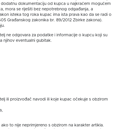
ažiti dodatnu dokumentaciju od kupca u najkraćem mogućem
a, mora se riješiti bez nepotrebnog odgađanja, a
kon isteka tog roka kupac ima ista prava kao da se radi o
 605 Građanskog zakonika br. 89/2012 Zbirke zakona).
ju.
elj ne odgovara za podatke i informacije o kupcu koji su
a njihov eventualni gubitak.
elj ili proizvođač navodi ili koje kupac očekuje s obzirom
a,
ko to nije neprimjereno s obzirom na karakter artikla.