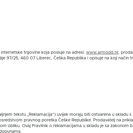
internetske trgovine koja posluje na adresi:
www.armodd.hr
, proda
je 97/25, 460 07 Liberec, Češka Republika i opisuje na koji način tr
ljnjem tekstu „Reklamacija”) uvijek moraju biti ostvarena u skladu s
 posredstvom pravnog poretka Češke Republike. Prodavatelj na prikl
nom obliku. Ovaj Pravilnik o reklamacijama u skladu je sa zakonom b
i dopunama.