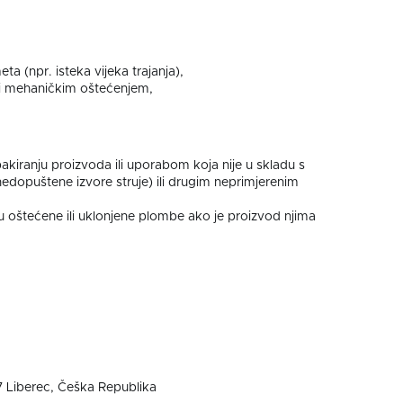
a (npr. isteka vijeka trajanja),
i mehaničkim oštećenjem,
ranju proizvoda ili uporabom koja nije u skladu s
opuštene izvore struje) ili drugim neprimjerenim
štećene ili uklonjene plombe ako je proizvod njima
 Liberec,
Češka Republika