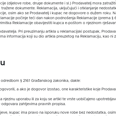
cije (dijelove robe, druge dokumente i sl.) Prodavatelj mora zatr
ražene dokumente. Reklamacija, uključujući i otklanjanje nedostatk
ije, osim ako se Prodavatelj i kupac ne dogovore o dužem roku. Na
Reklamacije počinje teći dan nakon podnošenja Reklamacije (prema §
rimitka Reklamacije obavijestiti kupca e-poštom o njezinom rješavan
vatelja. Pri preuzimanju artikla u reklamacijski postupak, Prodavat
ma informacija koji su dio artikla preuzetog na Reklamaciju, kao ni z
ju
u s odredbom § 2161 Građanskog zakonika, dakle:
ogovorili, a ako je dogovor izostao, one karakteristike koje Prodavat
 njezinu uporabu ili za koju se artikl te vrste uobičajeno upotrebljav
 te odgovara zahtjevima pravnih propisa.
eve, kupac ima pravo na isporuku nove robe bez nedostatka, osim a