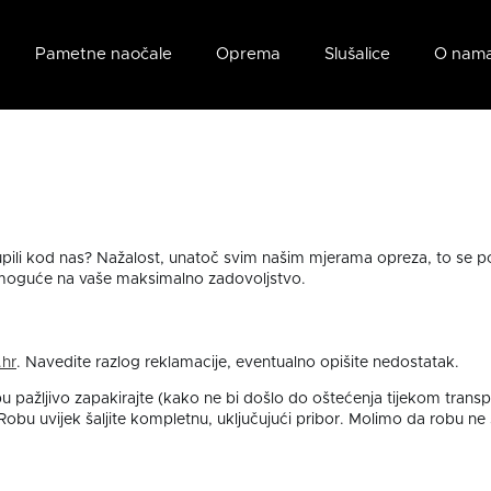
Pametne naočale
Oprema
Slušalice
O nam
 kupili kod nas? Nažalost, unatoč svim našim mjerama opreza, to se
e moguće na vaše maksimalno zadovoljstvo.
hr
. Navedite razlog reklamacije, eventualno opišite nedostatak.
ažljivo zapakirajte (kako ne bi došlo do oštećenja tijekom transpor
 Robu uvijek šaljite kompletnu, uključujući pribor. Molimo da robu ne