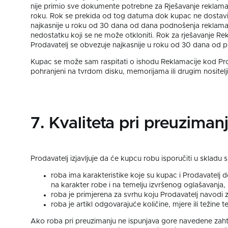
nije primio sve dokumente potrebne za Rješavanje reklama
roku. Rok se prekida od tog datuma dok kupac ne dostavi t
najkasnije u roku od 30 dana od dana podnošenja reklamac
nedostatku koji se ne može otkloniti. Rok za rješavanje 
Prodavatelj se obvezuje najkasnije u roku od 30 dana od p
Kupac se može sam raspitati o ishodu Reklamacije kod Proda
pohranjeni na tvrdom disku, memorijama ili drugim nositelji
7. Kvaliteta pri preuziman
Prodavatelj izjavljuje da će kupcu robu isporučiti u sklad
roba ima karakteristike koje su kupac i Prodavatelj d
na karakter robe i na temelju izvršenog oglašavanja,
roba je primjerena za svrhu koju Prodavatelj navodi za
roba je artikl odgovarajuće količine, mjere ili težine
Ako roba pri preuzimanju ne ispunjava gore navedene zahtj