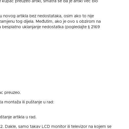
 kupac preuzeo artikl, smatra se da je artikl već bio
 novog artikla bez nedostataka, osim ako to nije
zamjenu tog dijela. Međutim, ako je ovo s obzirom na
besplatno uklanjanje nedostatka (pogledajte § 2169
pac preuzeo.
 montaža ili puštanje u rad:
tanje artikla u rad.
2. Dakle, samo takav LCD monitor ili televizor na kojem se