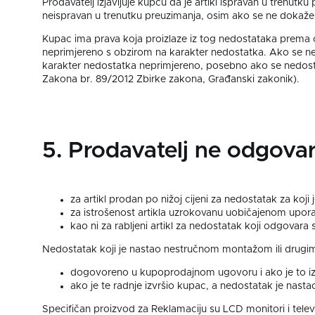
Prodavatelj izjavljuje kupcu da je artikl ispravan u trenutk
neispravan u trenutku preuzimanja, osim ako se ne dokaže
Kupac ima prava koja proizlaze iz tog nedostataka prema o
neprimjereno s obzirom na karakter nedostatka. Ako se ne
karakter nedostatka neprimjereno, posebno ako se nedost
Zakona br. 89/2012 Zbirke zakona, Građanski zakonik).
5. Prodavatelj ne odgova
za artikl prodan po nižoj cijeni za nedostatak za koji 
za istrošenost artikla uzrokovanu uobičajenom upo
kao ni za rabljeni artikl za nedostatak koji odgovara 
Nedostatak koji je nastao nestručnom montažom ili drugim 
dogovoreno u kupoprodajnom ugovoru i ako je to izv
ako je te radnje izvršio kupac, a nedostatak je nast
Specifičan proizvod za Reklamaciju su LCD monitori i tele