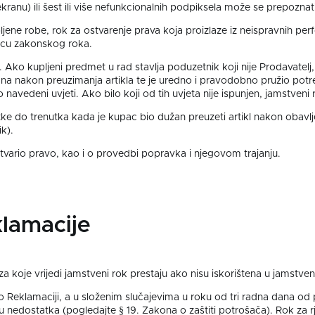
a ekranu) ili šest ili više nefunkcionalnih podpiksela može se prepozn
jene robe, rok za ostvarenje prava koja proizlaze iz neispravnih perf
ovicu zakonskog roka.
Ako kupljeni predmet u rad stavlja poduzetnik koji nije Prodavatelj,
jedna nakon preuzimanja artikla te je uredno i pravodobno pružio po
vedeni uvjeti. Ako bilo koji od tih uvjeta nije ispunjen, jamstveni r
e do trenutka kada je kupac bio dužan preuzeti artikl nakon obavlj
k).
tvario pravo, kao i o provedbi popravka i njegovom trajanju.
lamacije
za koje vrijedi jamstveni rok prestaju ako nisu iskorištena u jamstv
ti o Reklamaciji, a u složenim slučajevima u roku od tri radna dana o
u nedostatka (pogledajte § 19. Zakona o zaštiti potrošača). Rok za r