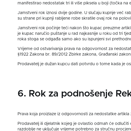
manifestirao nedostatak tri ili više piksela u boji (točka n
Jamstveni rok iznosi dvije godine. U slučaju kupnje već rabl
su strane pri kupnji rabljene robe skratile ovaj rok na pol
Jamstveni rok počinje teći nakon što kupac preuzme artikl. 
je kupac naručio puštanje u rad najkasnije u roku od tri t
roka stoga se odgađa samo ako su ispunjeni svi prethodno na
Vrijeme od ostvarivanja prava na odgovornost za nedostatk
§1922 Zakona br. 89/2012 Zbirke zakona, Građanski zakoni
Prodavatelj je dužan kupcu dati potvrdu o tome kada je os
6. Rok za podnošenje Rek
Prava koja proizlaze iz odgovornosti za nedostatke artikla 
Prodavatelj ili djelatnik kojeg je ovlastio odmah će odluči
razdoblje ne uključuje vrijeme potrebno za stručnu procjen