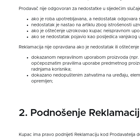
Prodavač nije odgovoran za nedostatke u sljedećim slučaj
ako je roba upotrebljavana, a nedostatak odgovara st
nedostatak je nastao na artiklu zbog istrošenosti uz
ako je oštećenje uzrokovao kupac neispravnom upo
ako se nedostatak pojavio kao posljedica vanjskog ut
Reklamacija nije opravdana ako je nedostatak ili oštećenj
dokazanom nepravilnom uporabom proizvoda (npr. upo
općepoznatim pravilima uporabe predmetnog proizvo
radnjama korisnika;
dokazano nedopuštenim zahvatima na uređaju, eleme
opremljen;
2. Podnošenje Reklamaci
Kupac ima pravo podnijeti Reklamaciju kod Prodavatelja 