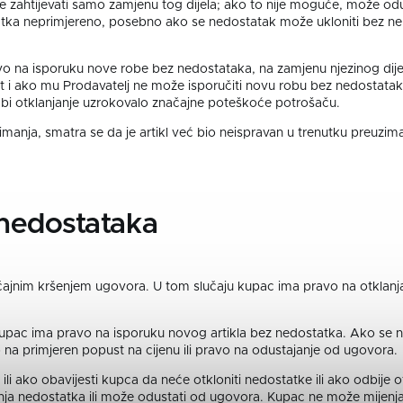
zahtijevati samo zamjenu tog dijela; ako to nije moguće, može odus
tatka neprimjereno, posebno ako se nedostatak može ukloniti bez 
vo na isporuku nove robe bez nedostataka, na zamjenu njezinog dijel
 ako mu Prodavatelj ne može isporučiti novu robu bez nedostataka, za
li bi otklanjanje uzrokovalo značajne poteškoće potrošaču.
anja, smatra se da je artikl već bio neispravan u trenutku preuzima
 nedostataka
čajnim kršenjem ugovora. U tom slučaju kupac ima pravo na otklanj
upac ima pravo na isporuku novog artikla bez nedostatka. Ako se ne
a primjeren popust na cijenu ili pravo na odustajanje od ugovora.
i ako obavijesti kupca da neće otkloniti nedostatke ili ako odbije ot
ja nedostatka ili može odustati od ugovora. Kupac ne može mijenjati