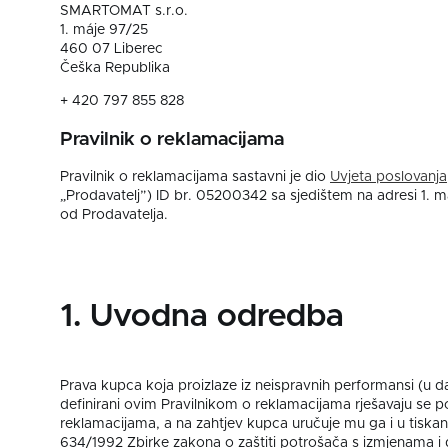
SMARTOMAT s.r.o.
1. máje 97/25
460 07 Liberec
Češka Republika
+ 420 797 855 828
Pravilnik o reklamacijama
Pravilnik o reklamacijama sastavni je dio
Uvjeta poslovanja
„Prodavatelj”) ID br. 05200342 sa sjedištem na adresi 1. má
od Prodavatelja.
1. Uvodna odredba
Prava kupca koja proizlaze iz neispravnih performansi (u da
definirani ovim Pravilnikom o reklamacijama rješavaju se
reklamacijama, a na zahtjev kupca uručuje mu ga i u tiska
634/1992 Zbirke zakona o zaštiti potrošača s izmjenama 