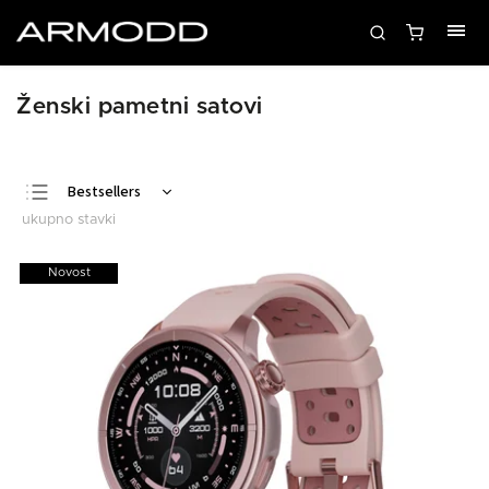
Ženski pametni satovi
Bestsellers
Least expensive
Most expensive
Novost
Alphabetically