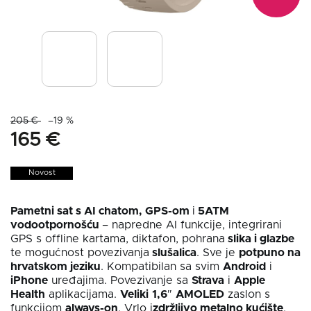
205 €
–19 %
165 €
Novost
Pametni sat s AI chatom, GPS-om
i
5ATM
vodootpornošću
– napredne AI funkcije, integrirani
GPS s offline kartama, diktafon, pohrana
slika i glazbe
te mogućnost povezivanja
slušalica
. Sve je
potpuno na
hrvatskom jeziku
. Kompatibilan sa svim
Android
i
iPhone
uređajima. Povezivanje sa
Strava
i
Apple
Health
aplikacijama.
Veliki
1,6
″
AMOLED
zaslon s
funkcijom
always-on
. Vrlo i
zdržljivo metalno kućište
.