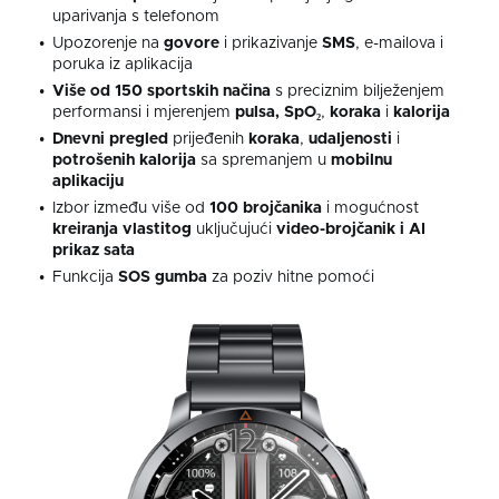
uparivanja s telefonom
Upozorenje na
govore
i prikazivanje
SMS
, e-mailova i
poruka iz aplikacija
Više od 150 sportskih načina
s preciznim bilježenjem
performansi i mjerenjem
pulsa, SpO₂
,
koraka
i
kalorija
Dnevni pregled
prijeđenih
koraka
,
udaljenosti
i
potrošenih kalorija
sa spremanjem u
mobilnu
aplikaciju
Izbor između više od
100
brojčanika
i mogućnost
kreiranja
vlastitog
uključujući
video-brojčanik i AI
prikaz sata
Funkcija
SOS
gumba
za poziv hitne pomoći