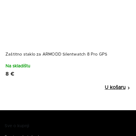
Zaštitno staklo za ARMODD Silentwatch 8 Pro GPS
A
Na skladištu
N
8 €
6
Sve o kupnji