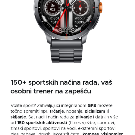
150+ sportskih načina rada, vaš
osobni trener na zapešću
Volite sport? Zahvaljujući integriranom
GPS
možete
točno spremiti npr.
trčanje
, hodanje,
biciklizam
ili
skijanje
. Sat nudi i način rada za
plivanje
i daljnjih više
od
150 sportskih aktivnosti
(fitnes vježbe, sportovi,
zimski sportovi, sportovi na vodi, ekstremni sportovi,
ples, zabava i drugi). Iskoristit ćete i
kompas
,
visinomjer