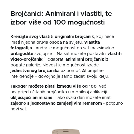
Brojčanici: Animirani i vlastiti, te
izbor više od 100 mogućnosti
Kreirajte svoj vlastiti originalni brojčanik
, koji neće
imati nijedna druga osoba na svijetu.
Vlastita
fotografija
mudra je mogućnost da sat maksimalno
prilagodite
svojoj slici. Na sat možete postaviti i
vlastiti
video-brojčanik
ili odabrati
animirani brojčanik
iz
bogate galerije. Novost je mogućnost izrade
jedinstvenog brojčanika
uz pomoć
AI
umjetne
inteligencije – dovoljno je samo zadati svoju ideju.
Također možete birati između više od 100
već
unaprijed učitanih brojčanika u mobilnoj aplikaciji
uključujući animirane
. Tako svaki dan možete imati –
zajedno
s jednostavno
zamjenjivim remenom
- potpuno
novi sat.