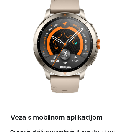
Veza s mobilnom aplikacijom
Osnova je intuitivno upravljanje
. Sve radi tako, kako