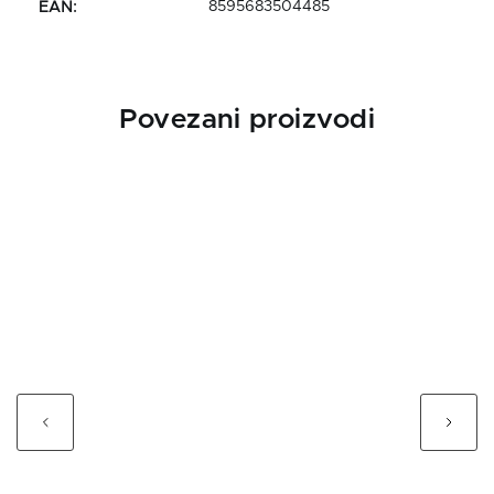
8595683504485
EAN
:
Povezani proizvodi
Previous
Next