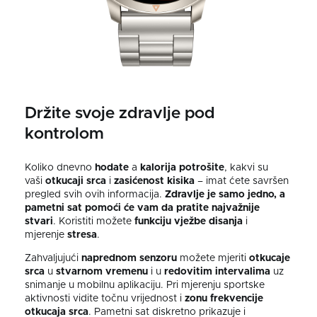
Držite svoje zdravlje pod
kontrolom
Koliko dnevno
hodate
a
kalorija potrošite
, kakvi su
vaši
otkucaji srca
i
zasićenost
kisika
–⁠ imat ćete savršen
pregled svih ovih informacija.
Zdravlje je samo jedno, a
pametni sat pomoći će vam da pratite najvažnije
stvari
. Koristiti možete
funkciju vježbe disanja
i
mjerenje
stresa
.
Zahvaljujući
naprednom senzoru
možete mjeriti
otkucaje
srca
u
stvarnom vremenu
i u
redovitim intervalima
uz
snimanje u mobilnu aplikaciju.
Pri mjerenju sportske
aktivnosti vidite točnu vrijednost i
zonu
frekvencije
otkucaja srca
. Pametni sat diskretno prikazuje i