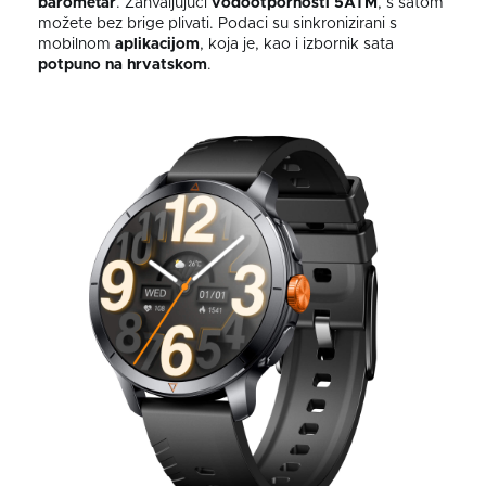
barometar
. Zahvaljujući
vodootpornosti 5ATM
, s satom
možete bez brige plivati. Podaci su sinkronizirani s
mobilnom
aplikacijom
, koja je, kao i izbornik sata
potpuno na hrvatskom
.