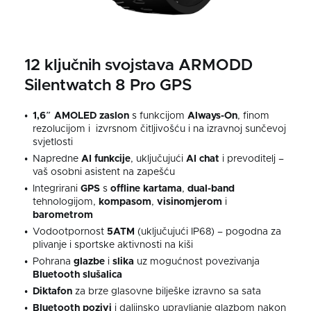
12 ključnih svojstava ARMODD
Silentwatch 8 Pro GPS
1,6″ AMOLED zaslon
s funkcijom
Always-On
, finom
rezolucijom i izvrsnom čitljivošću i na izravnoj sunčevoj
svjetlosti
Napredne
AI funkcije
, uključujući
AI chat
i prevoditelj –
vaš osobni asistent na zapešću
Integrirani
GPS
s
offline kartama
,
dual-band
tehnologijom,
kompasom
,
visinomjerom
i
barometrom
Vodootpornost
5ATM
(uključujući IP68) – pogodna za
plivanje i sportske aktivnosti na kiši
Pohrana
glazbe
i
slika
uz mogućnost povezivanja
Bluetooth slušalica
Diktafon
za brze glasovne bilješke izravno sa sata
Bluetooth pozivi
i daljinsko upravljanje glazbom nakon