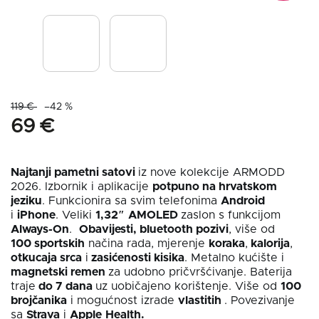
119 €
–42 %
69 €
Najtanji pametni satovi
iz nove kolekcije ARMODD
2026. Izbornik i aplikacije
potpuno na hrvatskom
jeziku
. Funkcionira sa svim telefonima
Android
i
iPhone
. Veliki
1,32″
AMOLED
zaslon s funkcijom
Always-On
.
Obavijesti, b
luetooth pozivi
, više od
100 sportskih
načina rada, mjerenje
koraka
,
kalorija
,
otkucaja srca
i
zasićenosti kisika
. Metalno kućište i
magnetski remen
za udobno pričvršćivanje. Baterija
traje
do 7 dana
uz uobičajeno korištenje. Više od
100
brojčanika
i mogućnost izrade
vlastitih
. Povezivanje
sa
Strava
i
Apple
Health.