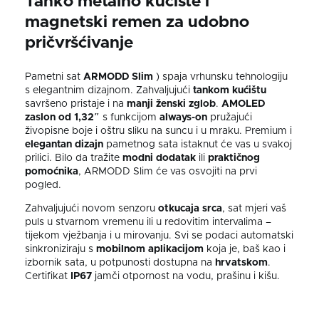
Tanko metalno kućište i
magnetski remen za udobno
pričvršćivanje
Pametni sat
ARMODD Slim
) spaja vrhunsku tehnologiju
s elegantnim dizajnom. Zahvaljujući
tankom kućištu
savršeno pristaje i na
manji ženski zglob
.
AMOLED
zaslon od 1,32″
s funkcijom
always-on
pružajući
živopisne boje i oštru sliku na suncu i u mraku. Premium i
elegantan dizajn
pametnog sata istaknut će vas u svakoj
prilici. Bilo da tražite
modni dodatak
ili
praktičnog
pomoćnika
, ARMODD Slim će vas osvojiti na prvi
pogled.
Zahvaljujući novom senzoru
otkucaja srca
, sat mjeri vaš
puls u stvarnom vremenu ili u redovitim intervalima –
tijekom vježbanja i u mirovanju. Svi se podaci automatski
sinkroniziraju s
mobilnom aplikacijom
koja je, baš kao i
izbornik sata, u potpunosti dostupna na
hrvatskom
.
Certifikat
IP67
jamči otpornost na vodu, prašinu i kišu.