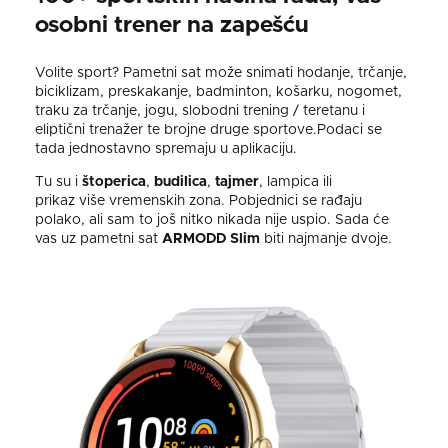
osobni trener na zapešću
Volite sport? Pametni sat može snimati hodanje, trčanje,
biciklizam, preskakanje, badminton, košarku, nogomet,
traku za trčanje, jogu, slobodni trening / teretanu i
eliptični trenažer te brojne druge sportove.Podaci se
tada jednostavno spremaju u aplikaciju.
Tu su i
štoperica
,
budilica
,
tajmer
, lampica ili
prikaz
više
vremenskih zona. Pobjednici se rađaju
polako, ali sam to još nitko nikada nije uspio. Sada će
vas uz pametni sat
ARMODD Slim
biti najmanje dvoje.