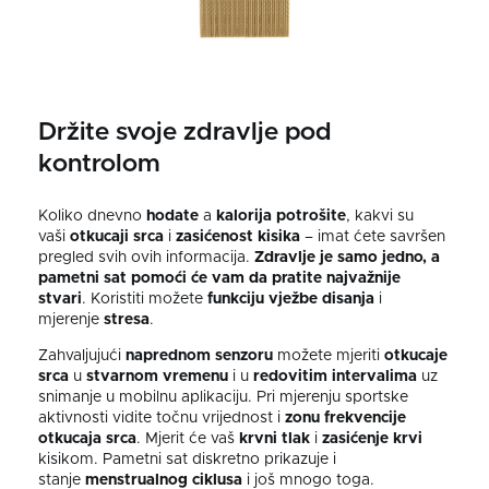
Držite svoje zdravlje pod
kontrolom
Koliko dnevno
hodate
a
kalorija potrošite
, kakvi su
vaši
otkucaji srca
i
zasićenost
kisika
–⁠ imat ćete savršen
pregled svih ovih informacija.
Zdravlje je samo jedno, a
pametni sat pomoći će vam da pratite najvažnije
stvari
. Koristiti možete
funkciju vježbe disanja
i
mjerenje
stresa
.
Zahvaljujući
naprednom senzoru
možete mjeriti
otkucaje
srca
u
stvarnom vremenu
i u
redovitim intervalima
uz
snimanje u mobilnu aplikaciju.
Pri mjerenju sportske
aktivnosti vidite točnu vrijednost i
zonu
frekvencije
otkucaja srca
. Mjerit će vaš
krvni tlak
i
zasićenje krvi
kisikom. Pametni sat diskretno prikazuje i
stanje
menstrualnog ciklusa
i još mnogo toga.