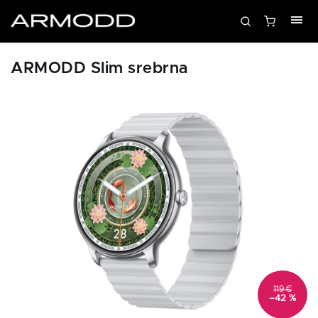
ARMODD Slim srebrna
119 €
–42 %