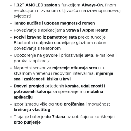
1,32″ AMOLED zaslon
s funkcijom
Always-On
, finom
rezolucijom i izvrsnom čitljivošću i na izravnoj sunčevoj
svjetlosti
Tanko kućište
i
udoban magnetski remen
Povezivanje s aplikacijama
Strava
i
Apple Health
Pozivi izravno iz pametnog sata
preko funkcije
Bluetooth i daljinsko upravljanje glazbom nakon
povezivanja s telefonom
Upozorenje na
govore
i prikazivanje
SMS
, e-mailova i
poruka iz aplikacija
Napredni senzor za
mjerenje
otkucaja
srca
u u
stvarnom vremenu i redovitim intervalima,
mjerenje
sna
i
zasićenosti kisika u krvi
Dnevni pregled
prijeđenih
koraka
,
udaljenosti
i
potrošenih kalorija
sa spremanjem u
mobilnu
aplikaciju
Izbor između više od
100
brojčanika
i mogućnost
kreiranja
vlastitog
Trajanje baterije
do 7 dana
uz uobičajeno korištenje i
brzo punjenje