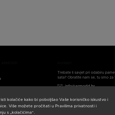
ki ARMODD
Kontakti
Trebate li savjet pri odabiru pam
sata? Obratite nam se, tu smo za 
a
info@armodd.hr
Odgovorit ćemo vam u roku 
sata.
ti kolačiće kako bi poboljšao Vaše korisničko iskustvo i
 na društvenim mrežama:
ice. Više možete pročitati u Pravilima privatnosti i
nju s „kolačićima“.