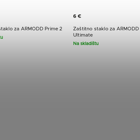
6 €
 staklo za ARMODD Prime 2
Zaštitno staklo za ARMODD 
Ultimate
tu
Na skladištu