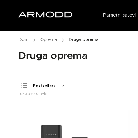
Pametni satovi
/
Oprema
/
Druga oprema
Druga oprema
Bestsellers
Least expensive
Most expensive
Alphabetically