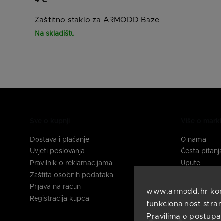
4 €
Zaštitno staklo za ARMODD Baze
Na skladištu
Sve o kupnji
Više o mar
Dostava i plaćanje
O nama
Uvjeti poslovanja
Česta pitanj
Pravilnik o reklamacijama
Upute
Zaštita osobnih podataka
Kontakti
Prijava na račun
www.armodd.hr koris
Pratite nas
Registracija kupca
funkcionalnost stran
Pravilima o postupa