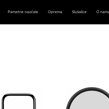
Pametne naočale
Oprema
Slušalice
O nam