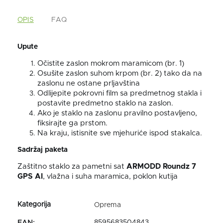
OPIS
FAQ
Upute
Očistite zaslon mokrom maramicom (br. 1)
Osušite zaslon suhom krpom (br. 2) tako da na
zaslonu ne ostane prljavština
Odlijepite pokrovni film sa predmetnog stakla i
postavite predmetno staklo na zaslon.
Ako je staklo na zaslonu pravilno postavljeno,
fiksirajte ga prstom.
Na kraju, istisnite sve mjehuriće ispod stakalca.
Sadržaj paketa
Zaštitno staklo za pametni sat
ARMODD Roundz 7
GPS AI
, vlažna i suha maramica, poklon kutija
Oprema
8595683504843