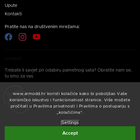
Upute
Kontakti
Pratite nas na društvenim mrežama:
Kontakti
Trebate li savjet pri odabiru pametnog sata? Obratite nam se,
tu smo za vas.
info@armodd.hr
www.armodd.hr koristi kolačiće kako bi poboljšao Vaše
Odgovorit ćemo vam u roku od 24 sata.
korisničko iskustvo i funkcionalnost stranice. Više možete
pročitati u Pravilima privatnosti i Pravilima o postupanju s
„kolačićima“.
Settings
Vytvořil
Shoptet
| Design
Shoptak.cz
Accept