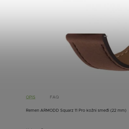
OPIS
FAQ
Remen ARMODD Squarz 11 Pro kožni smeđi (22 mm)