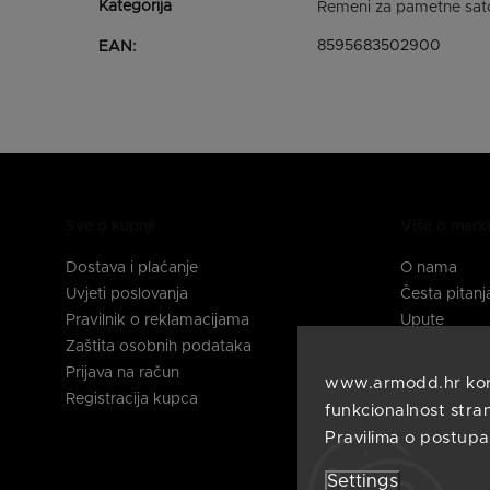
Remeni za pametne sat
8595683502900
EAN
:
Sve o kupnji
Više o mar
Dostava i plaćanje
O nama
Uvjeti poslovanja
Česta pitanj
Pravilnik o reklamacijama
Upute
Zaštita osobnih podataka
Kontakti
Prijava na račun
www.armodd.hr koris
Pratite nas
Registracija kupca
funkcionalnost stran
Pravilima o postupa
Settings