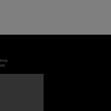
etnog
vas.
od 24