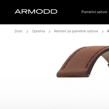
Pametni satovi
/
Oprema
/
Remeni za pametne satove
/