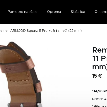
Pametne naočale
Oprema
Slušalice
O nam
Remen ARMODD Squarz 11 Pro kožni smeđi (22 mm)
Rem
11 
mm
15 €
114,98 k
Remen AR