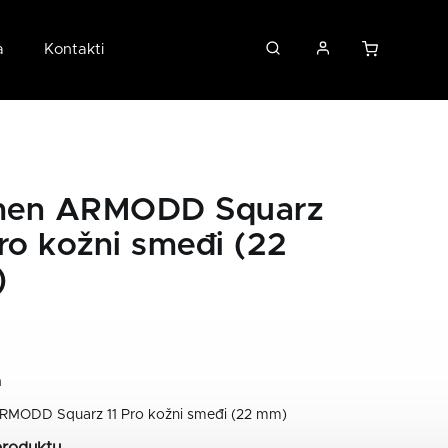
a
Kontakti
en ARMODD Squarz
Pro kožni smeđi (22
)
n
MODD Squarz 11 Pro kožni smeđi (22 mm)