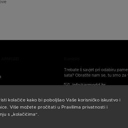
ove
ki ARMODD
Kontakti
Trebate li savjet pri odabiru pam
sata? Obratite nam se, tu smo za 
a
info@armodd.hr
Odgovorit ćemo vam u roku 
sata.
ti kolačiće kako bi poboljšao Vaše korisničko iskustvo i
 na društvenim mrežama:
ice. Više možete pročitati u Pravilima privatnosti i
nju s „kolačićima“.