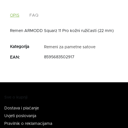
OPIS
FAQ
Remen ARMODD Squarz 11 Pro kožni ružičasti (22 mm)
Remeni za pametne satove
8595683502917
EAN
:
Sve o kupnji
Dostava i plaćanje
Uvjeti poslovanja
Pravilnik o reklamacijama