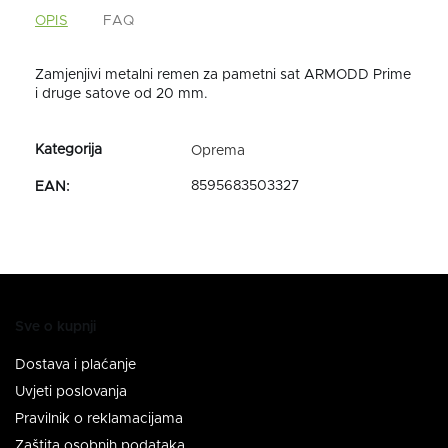
OPIS
FAQ
Zamjenjivi metalni remen za pametni sat ARMODD Prime
i druge satove od 20 mm.
Oprema
8595683503327
EAN
:
Sve o kupnji
Dostava i plaćanje
Uvjeti poslovanja
Pravilnik o reklamacijama
Zaštita osobnih podataka