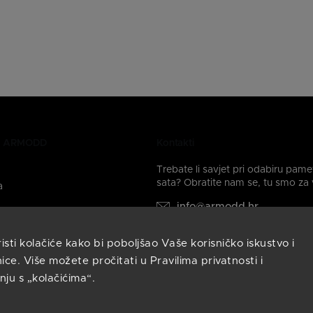
ki ARMODD
Kontakti
Trebate li savjet pri odabiru pam
sata? Obratite nam se, tu smo za 
a
info@armodd.hr
Odgovorit ćemo vam u roku 
sata.
ti kolačiće kako bi poboljšao Vaše korisničko iskustvo i
 na društvenim mrežama:
ice. Više možete pročitati u Pravilima privatnosti i
nju s „kolačićima“.