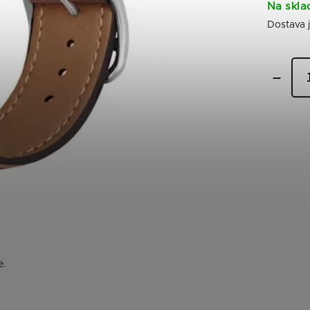
Na skla
e.