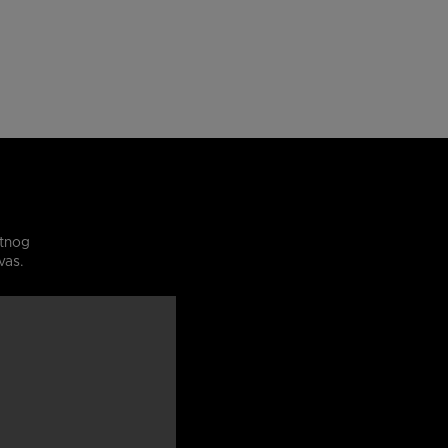
etnog
vas.
od 24