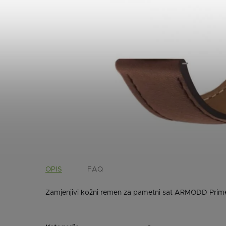
OPIS
FAQ
Zamjenjivi kožni remen za pametni sat ARMODD Prim