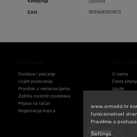
Oprema
8595683501873
EAN
:
Sve o kupnji
Više o mar
Dostava i plaćanje
O nama
Uvjeti poslovanja
Česta pitanj
Pravilnik o reklamacijama
Upute
Zaštita osobnih podataka
Kontakti
Prijava na račun
www.armodd.hr koris
Pratite nas
Registracija kupca
funkcionalnost stran
Pravilima o postupa
Settings