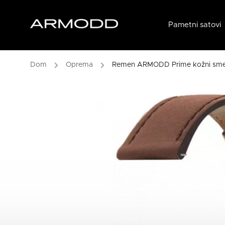
Pametni satovi
/
Oprema
/
Remen ARMODD Prime kožni sm