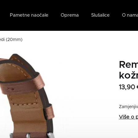
Pametne naočale
Oprema
Slušalice
O nam
edi (20mm)
Rem
kož
13,90 
Zamjenji