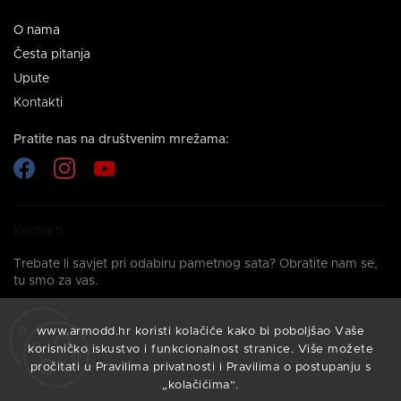
O nama
Česta pitanja
Upute
Kontakti
Pratite nas na društvenim mrežama:
Kontakti
Trebate li savjet pri odabiru pametnog sata? Obratite nam se,
tu smo za vas.
info@armodd.hr
www.armodd.hr koristi kolačiće kako bi poboljšao Vaše
Odgovorit ćemo vam u roku od 24 sata.
korisničko iskustvo i funkcionalnost stranice. Više možete
pročitati u Pravilima privatnosti i Pravilima o postupanju s
„kolačićima“.