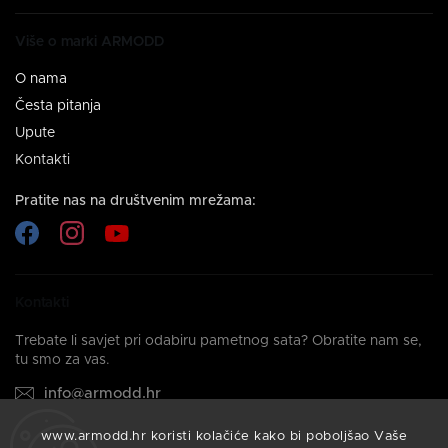
Više o marki ARMODD
O nama
Česta pitanja
Upute
Kontakti
Pratite nas na društvenim mrežama:
Kontakti
Trebate li savjet pri odabiru pametnog sata? Obratite nam se,
tu smo za vas.
info@armodd.hr
Odgovorit ćemo vam u roku od 24 sata.
www.armodd.hr koristi kolačiće kako bi poboljšao Vaše