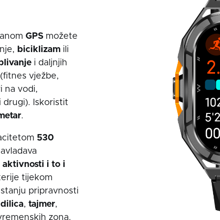
riranom
GPS
možete
nje,
biciklizam
ili
plivanje
i daljnjih
(fitnes vježbe,
i na vodi,
drugi). Iskoristit
metar
.
apacitetom
530
savladava
ktivnosti i to i
terije tijekom
 stanju pripravnosti
dilica
,
tajmer
,
vremenskih zona.