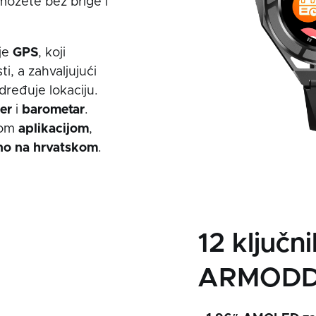
možete bez brige i
je
GPS
, koji
i, a zahvaljujući
dređuje lokaciju.
er
i
barometar
.
nom
aplikacijom
,
no na hrvatskom
.
12 ključn
ARMODD 