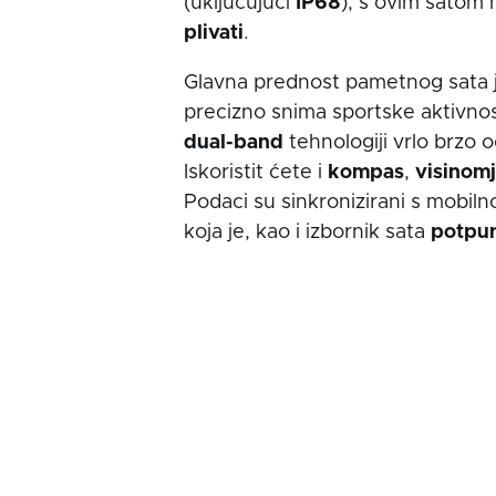
(uključujući
IP68
), s ovim satom 
plivati
.
Glavna prednost pametnog sata 
precizno snima sportske aktivnost
dual-band
tehnologiji vrlo brzo o
Iskoristit ćete i
kompas
,
visinomj
Podaci su sinkronizirani s mobil
koja je, kao i izbornik sata
potpu