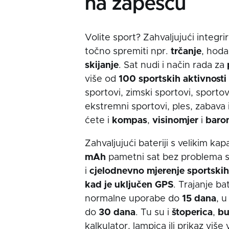
na zapešću
Volite sport? Zahvaljujući integ
točno spremiti npr.
trčanje
, hoda
skijanje
. Sat nudi i način rada za
više od
100 sportskih aktivnosti
sportovi, zimski sportovi, sportov
ekstremni sportovi, ples, zabava i 
ćete i
kompas
,
visinomjer
i
baro
Zahvaljujući bateriji s velikim k
mAh
pametni sat bez problema 
i
cjelodnevno mjerenje sportskih a
kad je uključen GPS
. Trajanje ba
normalne uporabe do
15 dana
, u
do
30 dana
. Tu su i
štoperica
,
bu
kalkulator, lampica ili prikaz
više