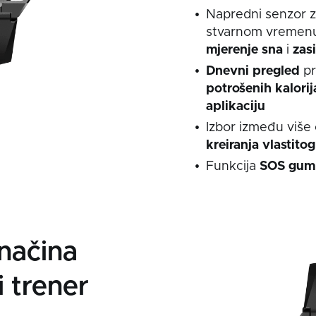
Napredni senzor 
stvarnom vremenu 
mjerenje
sna
i
zasi
Dnevni pregled
pr
potrošenih kalorij
aplikaciju
Izbor između više
kreiranja
vlastitog
Funkcija
SOS
gu
načina
i trener