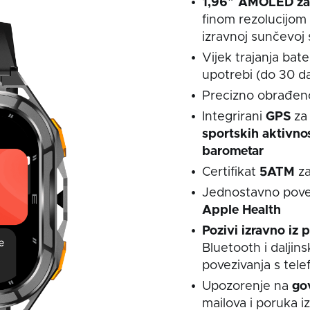
1,96″ AMOLED za
finom rezolucijom 
izravnoj sunčevoj s
Vijek trajanja bate
upotrebi (do 30 da
Precizno obrađe
Integrirani
GPS
za
sportskih
aktivnos
barometar
Certifikat
5ATM
z
Jednostavno povez
Apple Health
Pozivi izravno iz
Bluetooth i daljin
povezivanja s tel
Upozorenje na
go
mailova i poruka iz