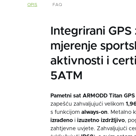
OPIS
FAQ
Integrirani GPS
mjerenje sports
aktivnosti i cert
5ATM
Pametni
sat
ARMODD Titan
GPS
zapešću zahvaljujući velikom
1,9
s funkcijom
always-on
. Metalno 
izrađeno
i
izuzetno
izdržljivo
, po
zahtjevne uvjete. Zahvaljujući ce