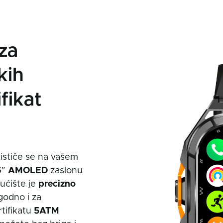
 za
kih
ifikat
ističe se na vašem
6
″
AMOLED
zaslonu
kućište je
precizno
godno i za
rtifikatu
5ATM