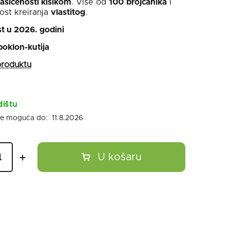
zasićenosti kisikom
. Više od
100
brojčanika
i
st kreiranja
vlastitog
.
t u 2026. godini
poklon-kutija
dištu
11.8.2026