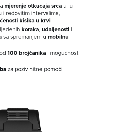
za
mjerenje
otkucaja
srca
u u
i redovitim intervalima,
ćenosti kisika u krvi
ijeđenih
koraka
,
udaljenosti
i
a
sa spremanjem u
mobilnu
 od
100
brojčanika
i mogućnost
mba
za poziv hitne pomoći