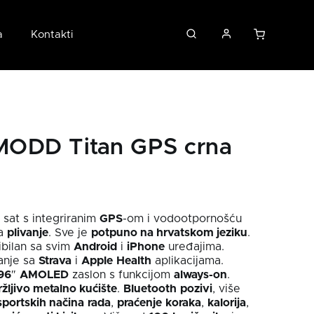
a
Kontakti
ODD Titan GPS crna
 sat s integriranim
GPS
-om i vodootpornošću
a
plivanje
. Sve je
potpuno na hrvatskom jeziku
.
bilan sa svim
Android
i
iPhone
uređajima.
anje sa
Strava
i
Apple
Health
aplikacijama.
96
″
AMOLED
zaslon s funkcijom
always-on
.
ržljivo metalno kućište
.
Bluetooth
pozivi
, više
sportskih načina
rada
,
praćenje
koraka
,
kalorija
,