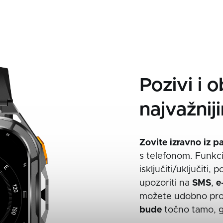
Pozivi i o
najvažnij
Zovite
izravno iz
p
s telefonom. Funkc
isključiti/uključiti,
upozoriti na
SMS
,
e
možete udobno proči
bude
točno tamo, g