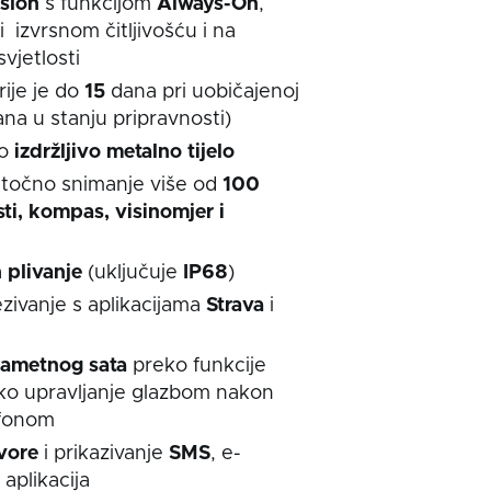
slon
s funkcijom
Always-On
,
i izvrsnom čitljivošću i na
vjetlosti
rije je do
15
dana pri uobičajenoj
na u stanju pripravnosti)
no
izdržljivo
metalno tijelo
 točno snimanje više od
100
ti, kompas, visinomjer i
a
plivanje
(uključuje
IP68
)
ivanje s aplikacijama
Strava
i
 pametnog sata
preko funkcije
sko upravljanje glazbom nakon
efonom
vore
i prikazivanje
SMS
, e-
 aplikacija