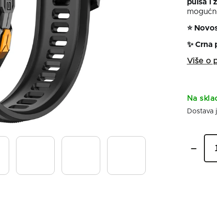
pulsa
i 
mogućno
⭐ Novos
✨ Crna 
Na skla