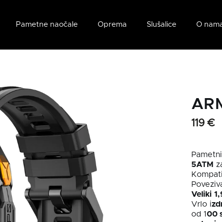
Pametne naočale
Oprema
Slušalice
O nam
ARM
119 €
Pametni
5ATM
z
Kompati
Poveziv
Veliki
1,
Vrlo i
zd
od 1
00 