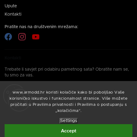
Upute
Kontakti
Pratite nas na društvenim mrežama:
Kontakti
Trebate li savjet pri odabiru pametnog sata? Obratite nam se,
tu smo za vas.
info@armodd.hr
www.armodd.hr koristi kolačiće kako bi poboljšao Vaše
Odgovorit ćemo vam u roku od 24 sata.
korisničko iskustvo i funkcionalnost stranice. Više možete
pročitati u Pravilima privatnosti i Pravilima o postupanju s
„kolačićima“.
Settings
Vytvořil
Shoptet
| Design
Shoptak.cz
Accept