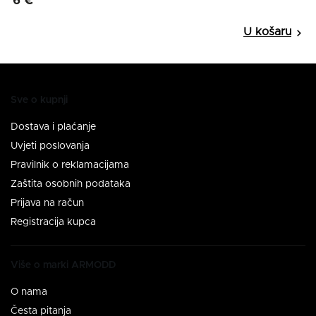
6 €
Sve o kupnji
Dostava i plaćanje
Uvjeti poslovanja
Pravilnik o reklamacijama
Zaštita osobnih podataka
Prijava na račun
Registracija kupca
Više o marki ARMODD
O nama
Česta pitanja